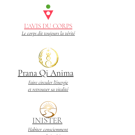
L'AVIS DU CORPS
Le corps dit toujours la vérité
Prana Qi Anima
Faire circuler l'énergie
et retrouver sa vitalité
INISTER
Habiter consciemment