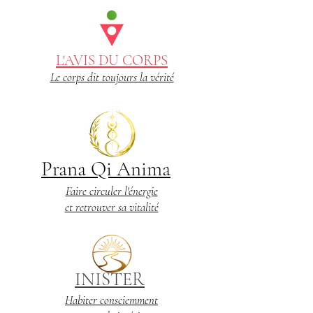
L'AVIS DU CORPS
Le corps dit toujours la vérité
Prana Qi Anima
Faire circuler l'énergie
et retrouver sa vitalité
INISTER
Habiter consciemment