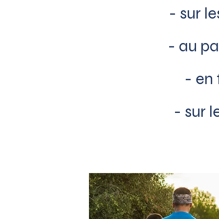
- sur 
- au p
- en
- sur l