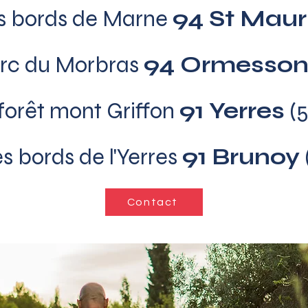
les bords de Marne
94 St Maur
arc du Morbras
94 Ormesso
 forêt mont Griffon
91 Yerres
(
es bords de l'Yerres
91 Brunoy
Contact