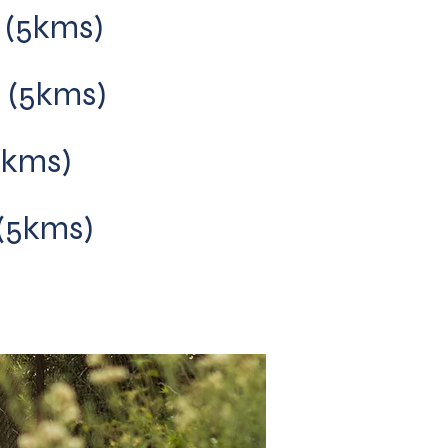
(5kms)
n
(5kms)
5kms)
(5kms)